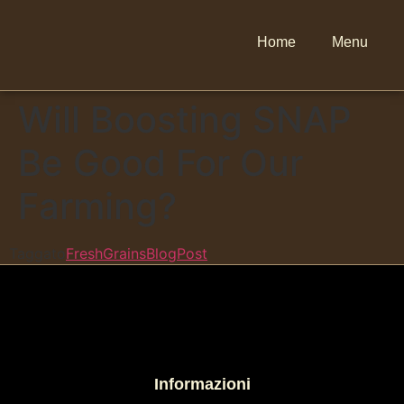
Home
Menu
Will Boosting SNAP
Be Good For Our
Farming?
Taggato
FreshGrainsBlogPost
Informazioni